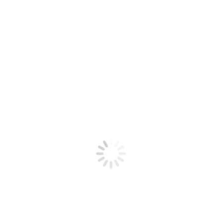
ogmat Systemy S.A. mieli możliwość wymiany doświadczeń pomię
rzytelnościami jak co roku było interesującym wydarzeniem w 