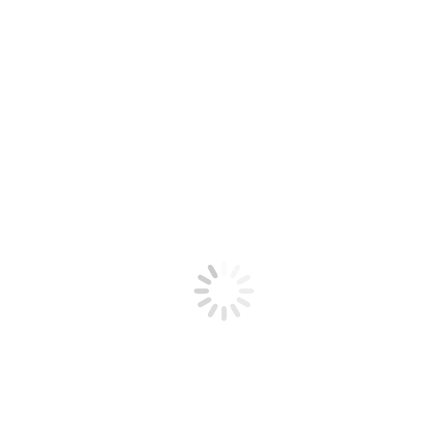
na
aszego Wsparcia, Sprawdzić Jak Działamy I Jaką Sku
my.pl
wnych, związanych z weryfikacją lub sporządzeniem umów w
ści.
ziałać już od dziś!
emy.pl