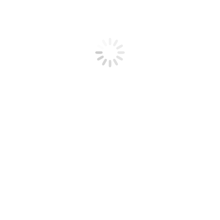
Zmiany w e-sądzie, czyli EPU – elektronicznym
postępowaniu upominawczym, weszły w życie z…
adzone
lut
6
2020
2