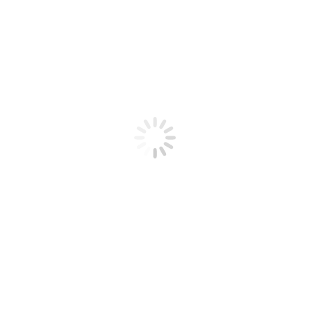
2021
Sprawozdanie o Terminach Zapłaty
Sprawozdanie o terminach zapłaty w transakcjach
handlowych. Dzisiejszym artykułem przypominamy o
wymogu złożenia…