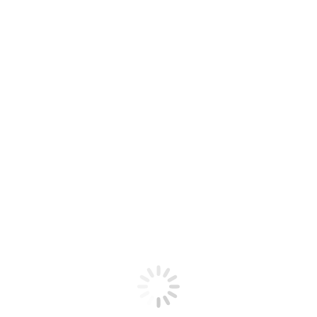
Miarkowanie Kary Umownej
W dzisiejszej porcji wiedzy przybliżymy miarkowanie kary
umownej, nawiązując tym samym do poprzedniej…
kwi
9