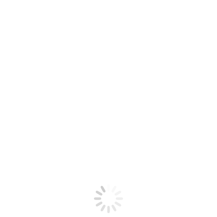
Czym Jest MEDIACJA?
JI w
Czym jest mediacja? Dlaczego właśnie dziś o tym pis
Dlatego, że często długie…
lis
19
2020
2